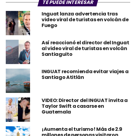
TE PUEDE INTERESAR
Inguat lanza advertencia tras
video viral de turistas en volcán de
Fuego
Así reaccionó el director del Inguat
al video viral de turistas en volcán
Santiaguito
INGUAT recomienda evitar viajes a
Santiago Atitlán
VIDEO: Director del INGUAT invita a
Taylor Swift a casarse en
Guatemala
¡Aumenta el turismo! Más de 2.9
millones de personas visitaron