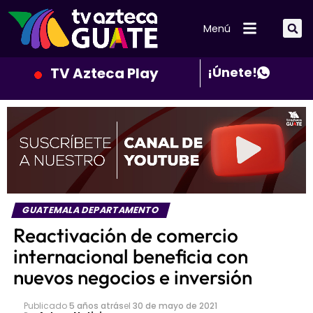
Menú
TV Azteca Play
¡Únete!
GUATEMALA DEPARTAMENTO
Reactivación de comercio
internacional beneficia con
nuevos negocios e inversión
Publicado
5 años atrás
el
30 de mayo de 2021