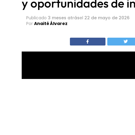
y oportunidades de i
Publicado
3 meses atrás
el
22 de mayo de 2026
Por
Anaité Álvarez