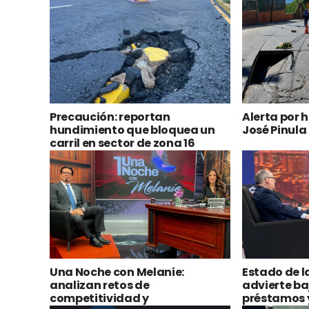
Precaución: reportan
Alerta por 
hundimiento que bloquea un
José Pinula
carril en sector de zona 16
Una Noche con Melanie:
Estado de l
analizan retos de
advierte ba
competitividad y
préstamos 