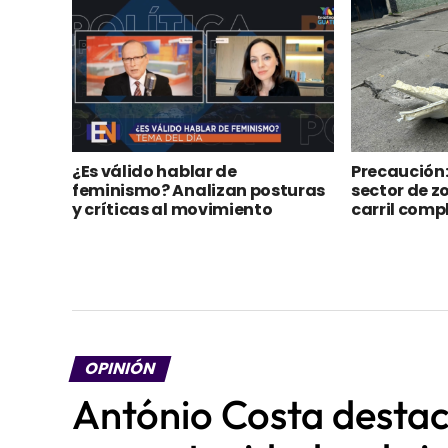
descentralización de la
pública
inversión en el país
¿Es válido hablar de
Precaución
feminismo? Analizan posturas
sector de z
y críticas al movimiento
carril comp
OPINIÓN
António Costa desta