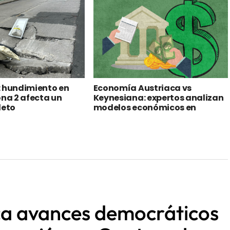
Congreso
: hundimiento en
Economía Austriaca vs
ona 2 afecta un
Keynesiana: expertos analizan
leto
modelos económicos en
Guatemala
ca avances democráticos