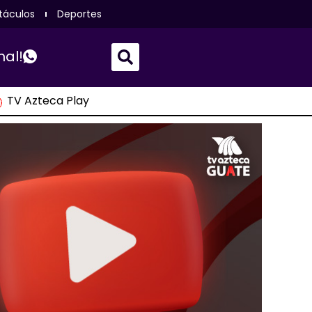
táculos
Deportes
nal!
TV Azteca Play