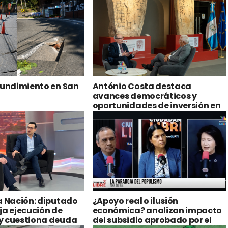
hundimiento en San
António Costa destaca
avances democráticos y
oportunidades de inversión en
Guatemala
a Nación: diputado
¿Apoyo real o ilusión
ja ejecución de
económica? analizan impacto
y cuestiona deuda
del subsidio aprobado por el