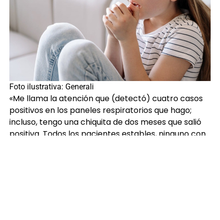
Foto ilustrativa: Generali
«Me llama la atención que (detectó) cuatro casos
positivos en los paneles respiratorios que hago;
incluso, tengo una chiquita de dos meses que salió
positiva. Todos los pacientes estables, ninguno con
indicaciones de hospitalizaciones», inició diciendo.
El profesional recomendó a guatemaltecos estar
pendientes a los síntomas que puedan
presentar
y aseguró que se trata de un pequeño
brote que no es motivo de alarma.