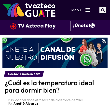
Menú
TV Azteca Play
¡Únete!
SALUD Y BIENESTAR
¿Cuál es la temperatura ideal
para dormir bien?
Publicado
3 años atrás
el
27 de diciembre de 2023
Por
Anaité Álvarez