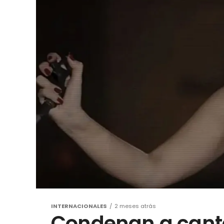
INTERNACIONALES
2 meses atrás
Condenan a canta