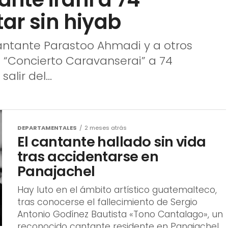
tar sin hiyab
cantante Parastoo Ahmadi y a otros
 “Concierto Caravanserai” a 74
alir del...
DEPARTAMENTALES
2 meses atrás
El cantante hallado sin vida
tras accidentarse en
Panajachel
Hay luto en el ámbito artístico guatemalteco,
tras conocerse el fallecimiento de Sergio
Antonio Godínez Bautista «Tono Cantalago», un
reconocido cantante residente en Panajachel.