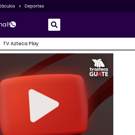
táculos
Deportes
nal!
TV Azteca Play