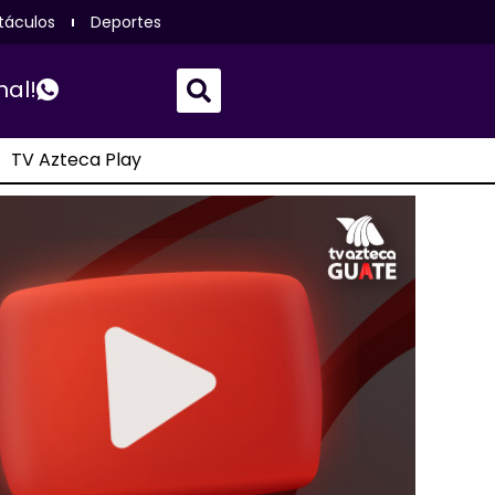
táculos
Deportes
nal!
TV Azteca Play