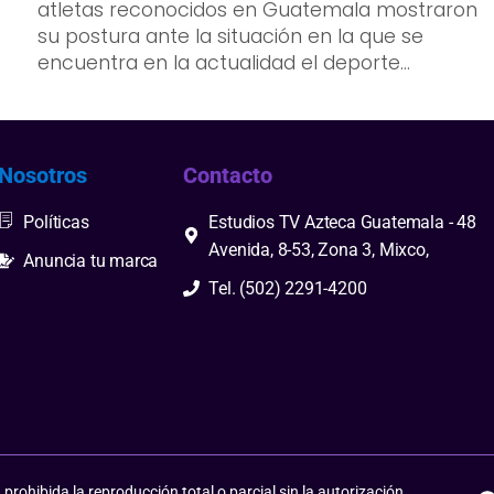
atletas reconocidos en Guatemala mostraron
su postura ante la situación en la que se
encuentra en la actualidad el deporte...
Nosotros
Contacto
Políticas
Estudios TV Azteca Guatemala - 48
Avenida, 8-53, Zona 3, Mixco,
Anuncia tu marca
Tel. (502) 2291-4200
ohibida la reproducción total o parcial sin la autorización