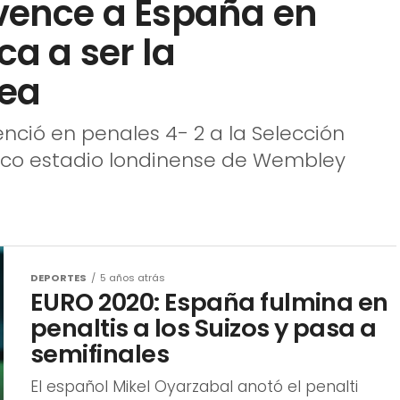
ea
enció en penales 4- 2 a la Selección
tico estadio londinense de Wembley
DEPORTES
5 años atrás
EURO 2020: España fulmina en
penaltis a los Suizos y pasa a
semifinales
El español Mikel Oyarzabal anotó el penalti
ganador después de que el suizo Rubén
Vargas disparara por encima del larguero
cuando España ganó 3-1 en una tanda de
penaltis luego...