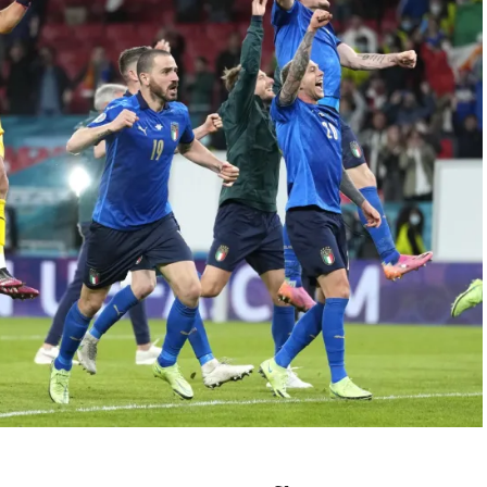
 vence a España en
ca a ser la