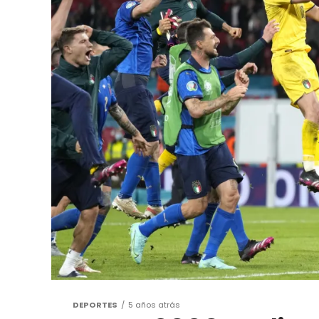
DEPORTES
5 años atrás
EURO 2020: Italia
penaltis y se acer