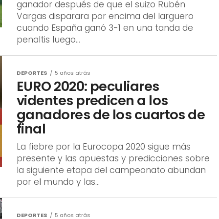
DEPORTES
5 años atrás
EURO 2020: peculiares
videntes predicen a los
ganadores de los cuartos de
final
La fiebre por la Eurocopa 2020 sigue más
presente y las apuestas y predicciones sobre
la siguiente etapa del campeonato abundan
por el mundo y las...
DEPORTES
5 años atrás
EURO 2020: Inglaterra y
Ucrania avanzan a cuartos de
final