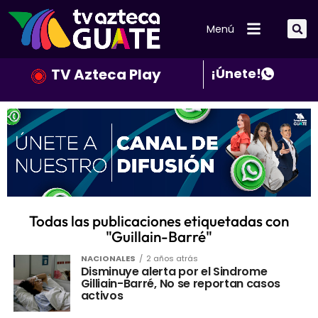
Menú
TV Azteca Play
¡Únete!
Todas las publicaciones etiquetadas con
"Guillain-Barré"
NACIONALES
2 años atrás
Disminuye alerta por el Sindrome
Gilliain-Barré, No se reportan casos
activos