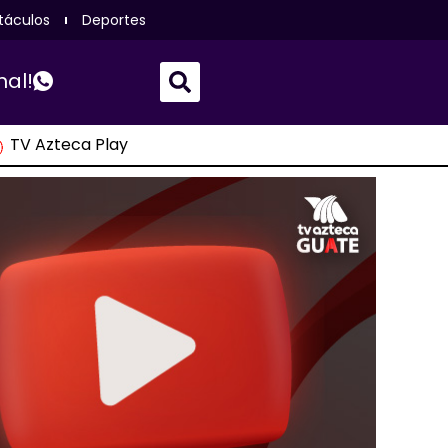
táculos
Deportes
nal!
TV Azteca Play