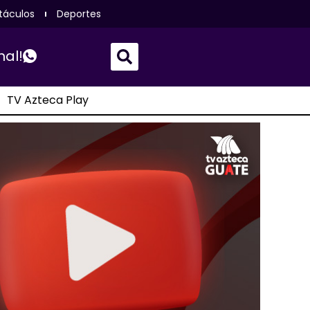
táculos
Deportes
nal!
TV Azteca Play