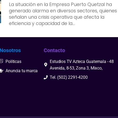
La situación en la Empresa Puerto Quetzal ha
generado alarma en diversos sectores, quienes
señalan una crisis operativa que afecta la
eficiencia y capacidad de la...
Nosotros
Contacto
Políticas
Estudios TV Azteca Guatemala - 48
Avenida, 8-53, Zona 3, Mixco,
Anuncia tu marca
Tel. (502) 2291-4200