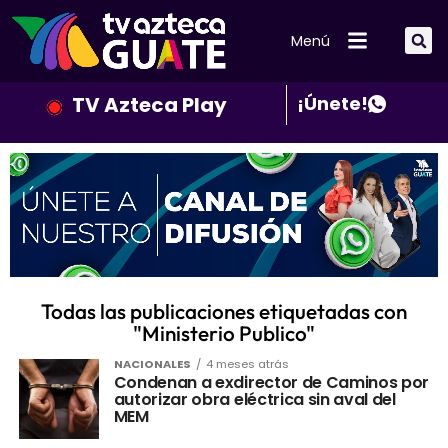
Menú
TV Azteca Play
¡Únete!
Todas las publicaciones etiquetadas con
"Ministerio Publico"
NACIONALES
4 meses atrás
Condenan a exdirector de Caminos por
autorizar obra eléctrica sin aval del
MEM