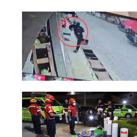
Se registró un ataque armado en
Milagro, zona 6, Mixco dejando 
un negocio....