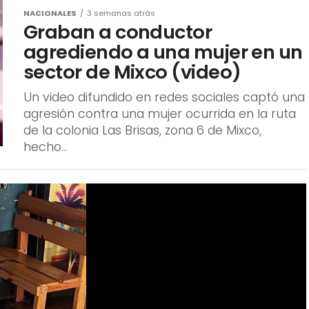
de julio, un hombre fue localizado inconsciente
sobre la vía pública en la 2.ª calle y 15...
NACIONALES
3 semanas atrás
Graban a conductor
agrediendo a una mujer en un
sector de Mixco (video)
Un video difundido en redes sociales captó una
agresión contra una mujer ocurrida en la ruta
de la colonia Las Brisas, zona 6 de Mixco,
hecho...