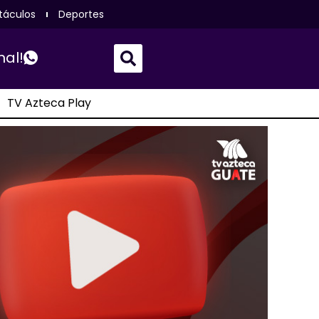
táculos
Deportes
nal!
TV Azteca Play