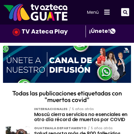
Menú
TV Azteca Play
¡Únete!
Todas las publicaciones etiquetadas con
"muertos covid"
INTERNACIONALES
5 años atrás
Moscú cierra servicios no esenciales en
otro día récord de muertos por COVID
GUATEMALA DEPARTAMENTO
5 años atrás
Salud reporta más de 800 fallecidos