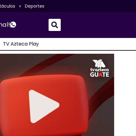
táculos
Deportes
nal!
TV Azteca Play