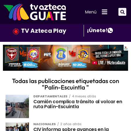
Menú
TV Azteca Play
¡Únete!
Todas las publicaciones etiquetadas con
"Palín-Escuintla ️"
DEPARTAMENTALES
4 meses atrás
Camión complica tránsito al volcar en
ruta Palín-Escuintla
NACIONALES
2 años atrás
CIV informa sobre avances en la