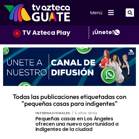
Menú
TV Azteca Play
¡Únete!
Todas las publicaciones etiquetadas con
"pequeñas casas para indigentes"
INTERNACIONALES
5 años atrás
Pequeñas casas en Los Ángeles
ofrecen una nueva oportunidad a
indigentes de la ciudad