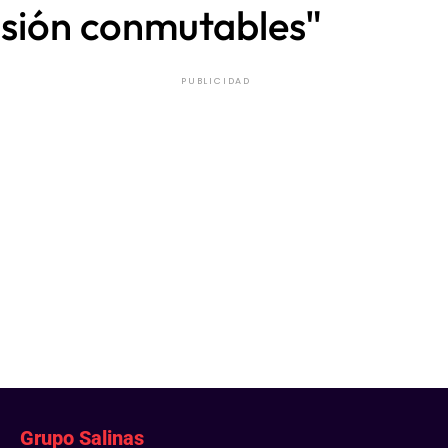
isión conmutables"
PUBLICIDAD
Grupo Salinas