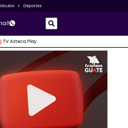
táculos
Deportes
nal!
TV Azteca Play