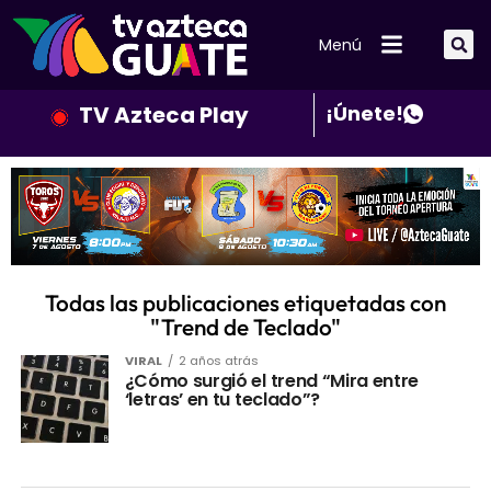
Menú
TV Azteca Play
¡Únete!
Todas las publicaciones etiquetadas con
"Trend de Teclado"
VIRAL
2 años atrás
¿Cómo surgió el trend “Mira entre
‘letras’ en tu teclado”?