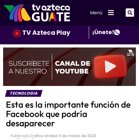
Menú
TV Azteca Play
¡Únete!
TECNOLOGIA
Esta es la importante función de
Facebook que podría
desaparecer
Publicado
3 años atrás
el
11 de marzo de 2023
Por
Redaccion