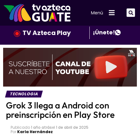
Menú
TV Azteca Play
¡Únete!
TECNOLOGIA
Grok 3 llega a Android con
preinscripción en Play Store
Publicado
1 año atrás
el
1 de abril de 2025
Por
Karla Hernández