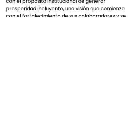
con el propósito institucional de generar
prosperidad incluyente, una visión que comienza
con el fortalecimiento de sus colaboradores y se
extiende hacia los clientes y las comunidades donde
la organización tiene presencia.
Con este reconocimiento,
Grupo Salinas
Guatemala reafirma su compromiso de seguir
impulsando el talento, consolidando su cultura
organizacional
y contribuyendo al desarrollo
económico y social del país.
Con información de Arlett González para Azteca
Noticias.