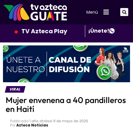
Menú
TV Azteca Play
¡Únete!
VIRAL
Mujer envenena a 40 pandilleros
en Haití
Publicado
1 año atrás
el
9 de mayo de 2025
Por
Azteca Noticias