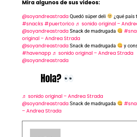
Mira algunos de sus videos:
@soyandreastrada
Quedó súper deli
¿qué país 
#snacks
#puertorico
♬ sonido original – Andre
@soyandreastrada
#sna
Snack de madrugada
original – Andrea Strada
@soyandreastrada
Snack de madrugada
y cons
#havenapp
♬ sonido original – Andrea Strada
@soyandreastrada
Hola?
♬ sonido original – Andrea Strada
@soyandreastrada
#sna
Snack de madrugada
– Andrea Strada