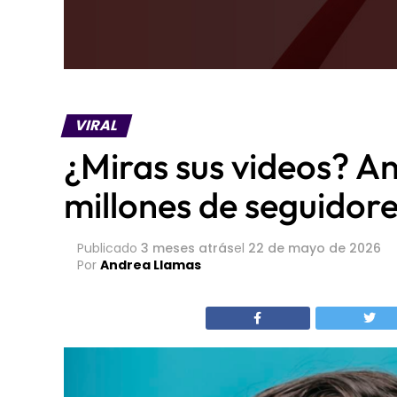
VIRAL
¿Miras sus videos? An
millones de seguidore
Publicado
3 meses atrás
el
22 de mayo de 2026
Por
Andrea Llamas