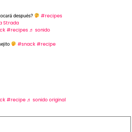
#recipes
tocará después?
a Strada
ck
#recipes
♬ sonido
#snack
#recipe
ejito
ck
#recipe
♬ sonido original