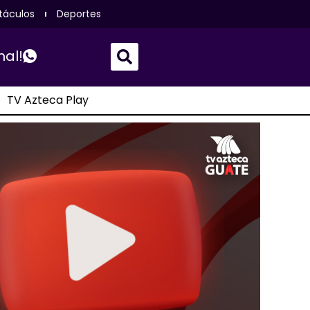
táculos
Deportes
nal!
TV Azteca Play