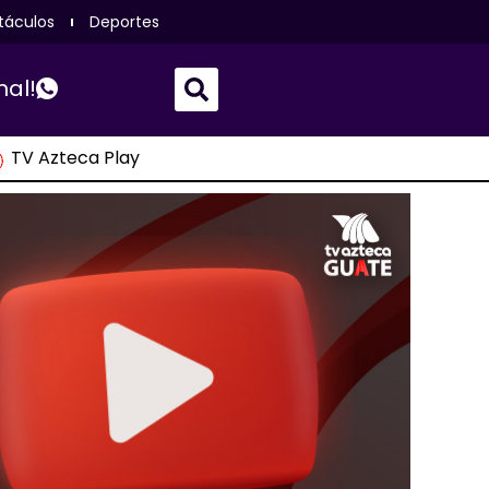
táculos
Deportes
nal!
TV Azteca Play