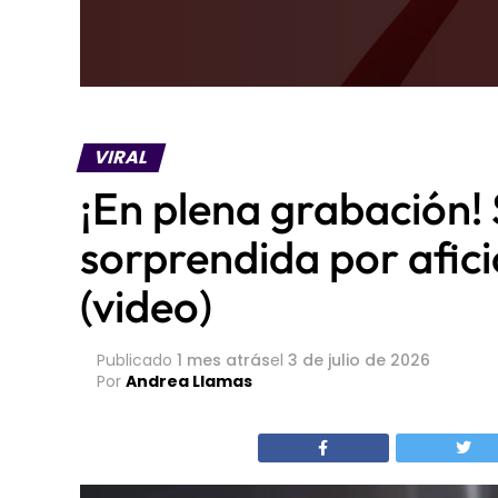
VIRAL
¡En plena grabación!
sorprendida por afi
(video)
Publicado
1 mes atrás
el
3 de julio de 2026
Por
Andrea Llamas